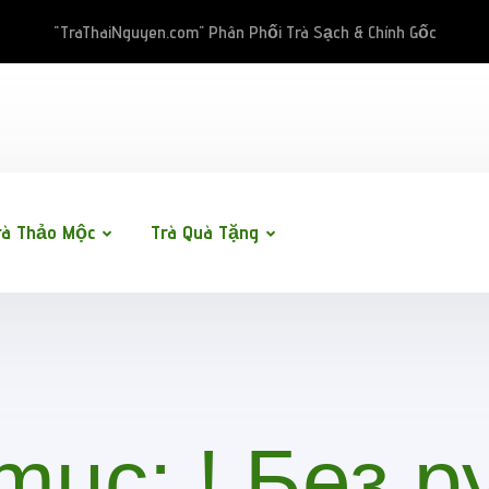
"TraThaiNguyen.com" Phân Phối Trà Sạch & Chính Gốc
rà Thảo Mộc
Trà Quà Tặng
mục:
! Без 