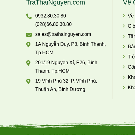
TraThaiNguyen.com
Về 
0932.80.30.80
Về
(028)66.80.30.80
Giớ
sales@trathainguyen.com
Tầ
1A Nguyễn Duy, P3, Bình Thạnh,
Bán
Tp.HCM
Trở
201/19 Nguyễn Xí, P26, Bình
Côn
Thạnh, Tp.HCM
Khá
19 Vĩnh Phú 32, P. Vĩnh Phú,
Khá
Thuận An, Bình Dương