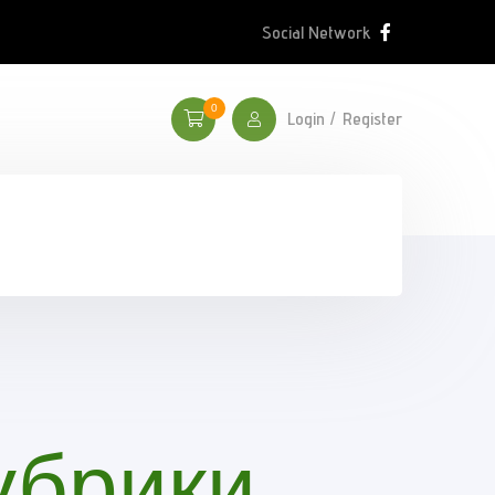
Social Network
0
Login
Register
рубрики