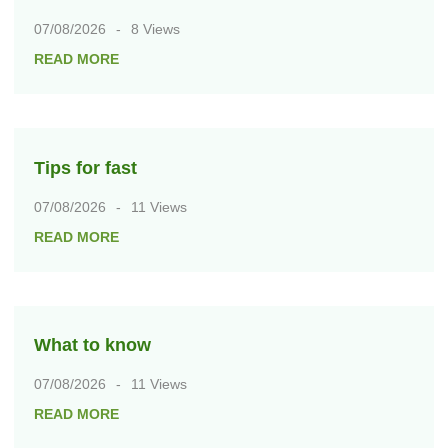
07/08/2026
8 Views
READ MORE
Tips for fast
07/08/2026
11 Views
READ MORE
What to know
07/08/2026
11 Views
READ MORE