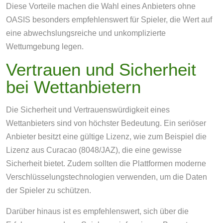
Diese Vorteile machen die Wahl eines Anbieters ohne
OASIS besonders empfehlenswert für Spieler, die Wert auf
eine abwechslungsreiche und unkomplizierte
Wettumgebung legen.
Vertrauen und Sicherheit
bei Wettanbietern
Die Sicherheit und Vertrauenswürdigkeit eines
Wettanbieters sind von höchster Bedeutung. Ein seriöser
Anbieter besitzt eine gültige Lizenz, wie zum Beispiel die
Lizenz aus Curacao (8048/JAZ), die eine gewisse
Sicherheit bietet. Zudem sollten die Plattformen moderne
Verschlüsselungstechnologien verwenden, um die Daten
der Spieler zu schützen.
Darüber hinaus ist es empfehlenswert, sich über die