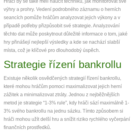
Hráči by se také měli naučit techniku, jak monitorovat své
výhry a prohry. Vedení podrobného záznamu o herních
seancích pomůže hráčům analyzovat jejich výkony a v
případě potřeby přizpůsobit své strategie. Analyzování
těchto dat může poskytnout důležité informace o tom, jaké
hry přinášejí nejlepší výsledky a kde se nachází slabší
místa, což je klíčové pro dlouhodobý úspěch.
Strategie řízení bankrollu
Existuje několik osvědčených strategií řízení bankrollu,
které mohou hráčům pomoci maximalizovat jejich herní
zážitek a minimalizovat ztráty. Jednou z nejběžnějších
metod je strategie “1-3% rule”, kdy hráči sází maximálně 1-
3% svého bankrollu na jednu sázku. Tímto způsobem si
hráči mohou užít delší hru a snížit riziko rychlého vyčerpání
finančních prostředků.