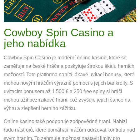
Cowboy Spin Casino a
jeho nabídka
Cowboy Spin Casino je moderní online kasino, které se
zaměřuje na české hráče a poskytuje širokou škálu herních
možností. Tato platforma nabízí lákavé uvítací bonusy, které
mohou novým hráčům výrazně pomoci s jejich bankrolly. S
uvítacím bonusem až 1 500 € a 250 free spiny si hráči
mohou užít bezrizikové hraní, což zvyšuje jejich šance na
výhru a zlepšení herního zážitku.
Online kasino také podporuje zodpovědné hraní. Nabízí
řadu nástrojů, které pomáhají hráčům udržovat kontrolu nad
svým hraním. To zahrnuje možnost nastavit limity pro