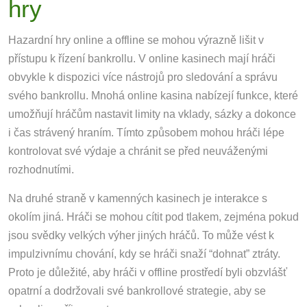
hry
Hazardní hry online a offline se mohou výrazně lišit v
přístupu k řízení bankrollu. V online kasinech mají hráči
obvykle k dispozici více nástrojů pro sledování a správu
svého bankrollu. Mnohá online kasina nabízejí funkce, které
umožňují hráčům nastavit limity na vklady, sázky a dokonce
i čas strávený hraním. Tímto způsobem mohou hráči lépe
kontrolovat své výdaje a chránit se před neuváženými
rozhodnutími.
Na druhé straně v kamenných kasinech je interakce s
okolím jiná. Hráči se mohou cítit pod tlakem, zejména pokud
jsou svědky velkých výher jiných hráčů. To může vést k
impulzivnímu chování, kdy se hráči snaží “dohnat” ztráty.
Proto je důležité, aby hráči v offline prostředí byli obzvlášť
opatrní a dodržovali své bankrollové strategie, aby se