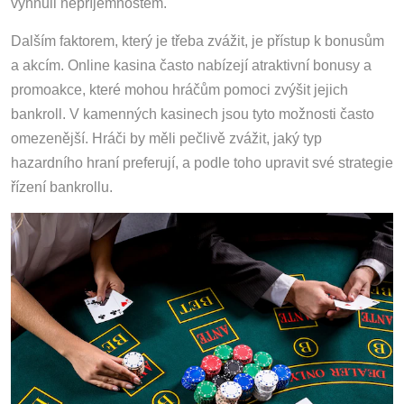
vyhnuli nepříjemnostem.
Dalším faktorem, který je třeba zvážit, je přístup k bonusům
a akcím. Online kasina často nabízejí atraktivní bonusy a
promoakce, které mohou hráčům pomoci zvýšit jejich
bankroll. V kamenných kasinech jsou tyto možnosti často
omezenější. Hráči by měli pečlivě zvážit, jaký typ
hazardního hraní preferují, a podle toho upravit své strategie
řízení bankrollu.