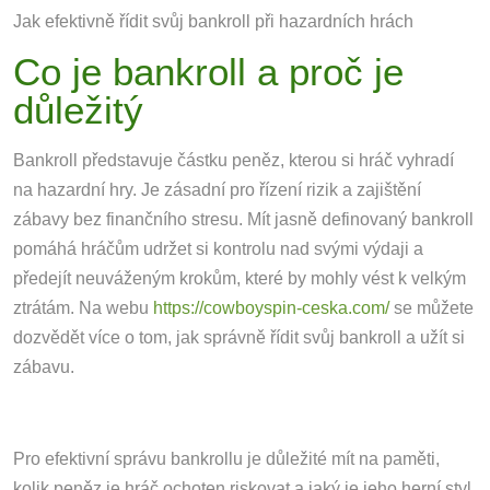
Jak efektivně řídit svůj bankroll při hazardních hrách
Co je bankroll a proč je
důležitý
Bankroll představuje částku peněz, kterou si hráč vyhradí
na hazardní hry. Je zásadní pro řízení rizik a zajištění
zábavy bez finančního stresu. Mít jasně definovaný bankroll
pomáhá hráčům udržet si kontrolu nad svými výdaji a
předejít neuváženým krokům, které by mohly vést k velkým
ztrátám. Na webu
https://cowboyspin-ceska.com/
se můžete
dozvědět více o tom, jak správně řídit svůj bankroll a užít si
zábavu.
Pro efektivní správu bankrollu je důležité mít na paměti,
kolik peněz je hráč ochoten riskovat a jaký je jeho herní styl.