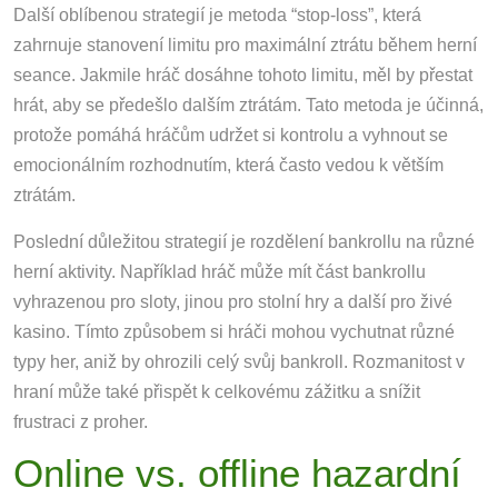
Další oblíbenou strategií je metoda “stop-loss”, která
zahrnuje stanovení limitu pro maximální ztrátu během herní
seance. Jakmile hráč dosáhne tohoto limitu, měl by přestat
hrát, aby se předešlo dalším ztrátám. Tato metoda je účinná,
protože pomáhá hráčům udržet si kontrolu a vyhnout se
emocionálním rozhodnutím, která často vedou k větším
ztrátám.
Poslední důležitou strategií je rozdělení bankrollu na různé
herní aktivity. Například hráč může mít část bankrollu
vyhrazenou pro sloty, jinou pro stolní hry a další pro živé
kasino. Tímto způsobem si hráči mohou vychutnat různé
typy her, aniž by ohrozili celý svůj bankroll. Rozmanitost v
hraní může také přispět k celkovému zážitku a snížit
frustraci z proher.
Online vs. offline hazardní