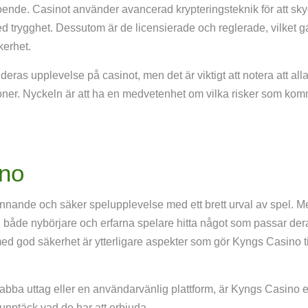
roende. Casinot använder avancerad krypteringsteknik för att sk
ed trygghet. Dessutom är de licensierade och reglerade, vilket g
äkerhet.
ras upplevelse på casinot, men det är viktigt att notera att alla
oner. Nyckeln är att ha en medvetenhet om vilka risker som ko
ino
nande och säker spelupplevelse med ett brett urval av spel. M
n både nybörjare och erfarna spelare hitta något som passar der
ed god säkerhet är ytterligare aspekter som gör Kyngs Casino til
nabba uttag eller en användarvänlig plattform, är Kyngs Casino e
 upptäck vad de har att erbjuda.