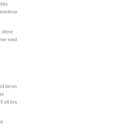
ydda
aranterar
 större
mmer med
ed deras
as
l ett bra
tt