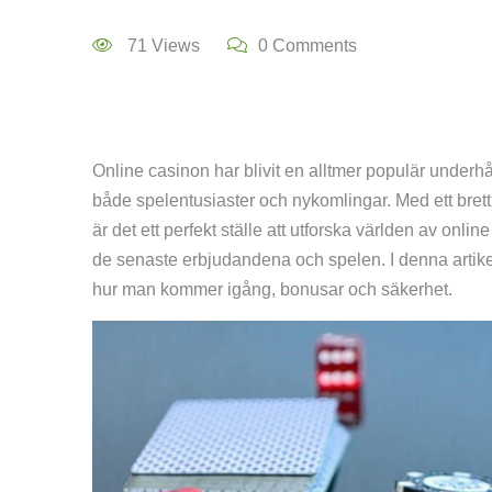
71 Views
0 Comments
Online casinon har blivit en alltmer populär under
både spelentusiaster och nykomlingar. Med ett brett 
är det ett perfekt ställe att utforska världen av onl
de senaste erbjudandena och spelen. I denna artike
hur man kommer igång, bonusar och säkerhet.