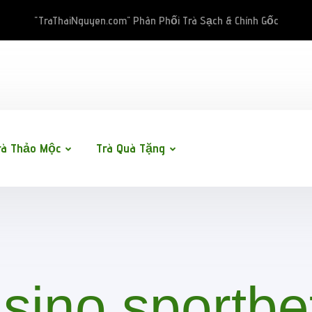
"TraThaiNguyen.com" Phân Phối Trà Sạch & Chính Gốc
rà Thảo Mộc
Trà Quà Tặng
ino sportbett