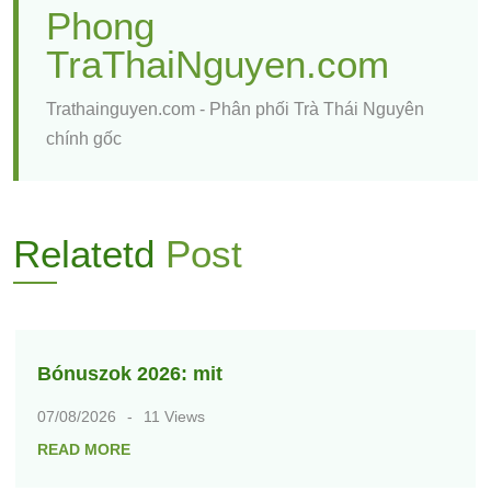
Phong
TraThaiNguyen.com
Trathainguyen.com - Phân phối Trà Thái Nguyên
chính gốc
Relatetd
Post
Bónuszok 2026: mit
07/08/2026
11 Views
READ MORE