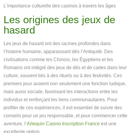
L'importance culturelle des casinos à travers les âges
Les origines des jeux de
hasard
Les jeux de hasard ont des racines profondes dans
l’histoire humaine, apparaissant dès l’Antiquité. Des
civilisations comme les Chinois, les Égyptiens et les
Romains ont intégré des jeux de dés et de cartes dans leur
culture, souvent liés à des rituels ou à des festivités. Ces
premiers jeux avaient non seulement une fonction ludique,
mais aussi sociale, favorisant les interactions entre les
individus et renforçant les liens communautaires. Pour
profiter de ces expériences, il est essentiel de suivre des
conseils pour un jeu responsable, et pour commencer cette
aventure, l’
Arlequin Casino Inscription France
est une
excellente option.