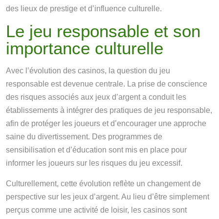
des lieux de prestige et d’influence culturelle.
Le jeu responsable et son
importance culturelle
Avec l’évolution des casinos, la question du jeu
responsable est devenue centrale. La prise de conscience
des risques associés aux jeux d’argent a conduit les
établissements à intégrer des pratiques de jeu responsable,
afin de protéger les joueurs et d’encourager une approche
saine du divertissement. Des programmes de
sensibilisation et d’éducation sont mis en place pour
informer les joueurs sur les risques du jeu excessif.
Culturellement, cette évolution reflète un changement de
perspective sur les jeux d’argent. Au lieu d’être simplement
perçus comme une activité de loisir, les casinos sont