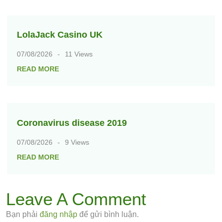
LolaJack Casino UK
07/08/2026
11 Views
READ MORE
Coronavirus disease 2019
07/08/2026
9 Views
READ MORE
Leave A Comment
Bạn phải
đăng nhập
để gửi bình luận.