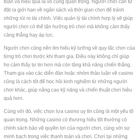
toàn và hiệu quả là vô cùng quan trọng. Người chơi cần tự
đặt ra giới hạn về ngân sách và thời gian chơi để tránh
những rủi ro tài chính. Việc quản lý tài chính hợp lý sẽ giúp
người chơi có thể tận hưởng trò chơi mà không cảm thấy
căng thẳng hay áp lực.
Người chơi cũng nên tìm hiểu kỹ lưỡng về quy tắc chơi của
từng trò chơi trước khi tham gia. Điều này không chỉ giúp
họ cảm thấy tự tin hơn mà còn tăng khả năng chiến thắng.
Tham gia vào các diễn đàn hoặc nhóm thảo luận về casino
cũng là cách tốt để học hỏi kinh nghiệm từ những người
chơi khác, giúp nâng cao kỹ năng và chiến thuật chơi hiệu
quả hơn.
Cùng với đó, việc chọn lựa casino uy tín cũng là một yếu tố
quan trọng. Những casino có thương hiệu tốt thường có
chính sách bảo vệ quyền lợi của người chơi, cùng với sự
minh bạch trong việc thanh toán và chơi. Chơi tại những