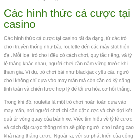
Các hình thức cá cược tại
casino
Các hình thức cá cược tại casino rất đa dạng, từ các trò
chơi truyền thống như bài, roulette đến các máy slot hiện
đại. Mỗi loại trò chơi đều có cách chơi, quy tắc riêng, và tỷ
lệ thắng khác nhau, người chơi cần nắm vững trước khi
tham gia. Ví dụ, trò chơi bài như blackjack yêu cầu người
chơi không chỉ dựa vào may mắn mà còn cần có kỹ năng
tính toán và chiến lược hợp lý để tối ưu hóa cơ hội thắng.
Trong khi đó, roulette là một trò chơi hoàn toàn dựa vào
may mắn, nơi người chơi chỉ cần đặt cược và chờ đợi kết
quả từ vòng quay của bánh xe. Việc tìm hiểu về tỷ lệ cược
và cách đặt cược thông minh sẽ giúp người chơi nâng cao
khả năng thắng cược. Ngoài ra, với sự phát triển của công