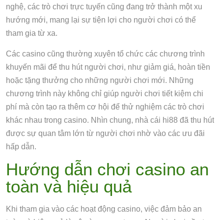
nghệ, các trò chơi trực tuyến cũng đang trở thành một xu
hướng mới, mang lại sự tiện lợi cho người chơi có thể
tham gia từ xa.
Các casino cũng thường xuyên tổ chức các chương trình
khuyến mãi để thu hút người chơi, như giảm giá, hoàn tiền
hoặc tặng thưởng cho những người chơi mới. Những
chương trình này không chỉ giúp người chơi tiết kiệm chi
phí mà còn tạo ra thêm cơ hội để thử nghiệm các trò chơi
khác nhau trong casino. Nhìn chung, nhà cái hi88 đã thu hút
được sự quan tâm lớn từ người chơi nhờ vào các ưu đãi
hấp dẫn.
Hướng dẫn chơi casino an
toàn và hiệu quả
Khi tham gia vào các hoạt động casino, việc đảm bảo an