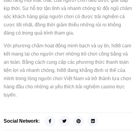
bảo rằng mọi thắc mắc của người chơi đều được giải đáp
kịp thời. Sự hỗ trợ tận tình và nhanh chóng từ đội ngũ chăm
sóc khách hàng giúp người chơi có được trải nghiệm cá
cược tốt nhất, đồng thời giảm thiểu những rủi ro không
đáng có trong quá trình tham gia.
Với phương châm hoạt động minh bạch và uy tín, hi88 cam
kết mang lại cho người chơi những trò chơi công bằng và
an toàn. Bằng cách cung cấp các phương thức thanh toán
tiện lợi và nhanh chóng, hi88 đang khẳng định vị thế của
mình trong lòng người chơi Việt Nam và trở thành lựa chọn
hàng đầu cho những ai yêu thích trải nghiệm casino trực
tuyến.
Social Network: