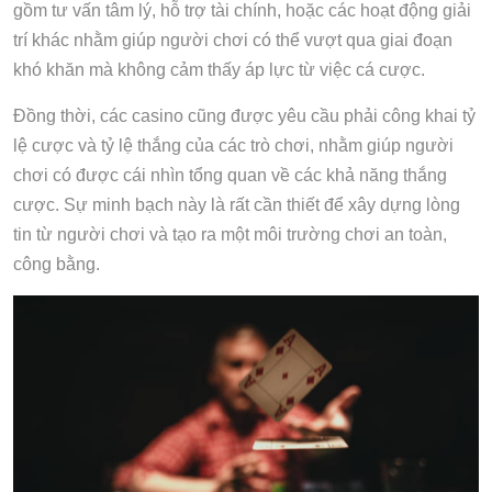
gồm tư vấn tâm lý, hỗ trợ tài chính, hoặc các hoạt động giải
trí khác nhằm giúp người chơi có thể vượt qua giai đoạn
khó khăn mà không cảm thấy áp lực từ việc cá cược.
Đồng thời, các casino cũng được yêu cầu phải công khai tỷ
lệ cược và tỷ lệ thắng của các trò chơi, nhằm giúp người
chơi có được cái nhìn tổng quan về các khả năng thắng
cược. Sự minh bạch này là rất cần thiết để xây dựng lòng
tin từ người chơi và tạo ra một môi trường chơi an toàn,
công bằng.