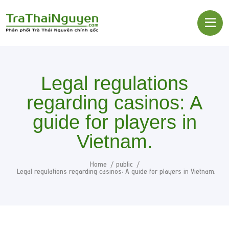
Legal regulations
regarding casinos: A
guide for players in
Vietnam.
Home
public
Legal regulations regarding casinos: A guide for players in Vietnam.