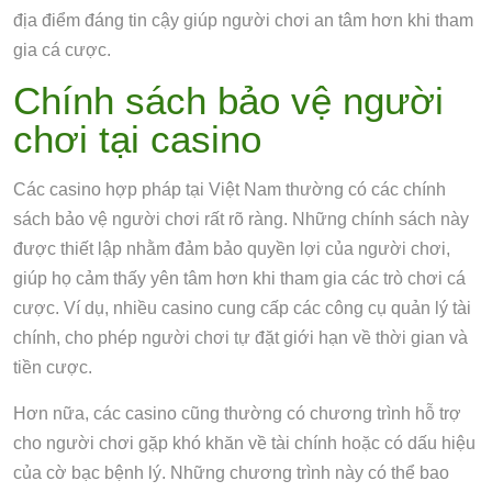
địa điểm đáng tin cậy giúp người chơi an tâm hơn khi tham
gia cá cược.
Chính sách bảo vệ người
chơi tại casino
Các casino hợp pháp tại Việt Nam thường có các chính
sách bảo vệ người chơi rất rõ ràng. Những chính sách này
được thiết lập nhằm đảm bảo quyền lợi của người chơi,
giúp họ cảm thấy yên tâm hơn khi tham gia các trò chơi cá
cược. Ví dụ, nhiều casino cung cấp các công cụ quản lý tài
chính, cho phép người chơi tự đặt giới hạn về thời gian và
tiền cược.
Hơn nữa, các casino cũng thường có chương trình hỗ trợ
cho người chơi gặp khó khăn về tài chính hoặc có dấu hiệu
của cờ bạc bệnh lý. Những chương trình này có thể bao