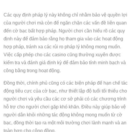
Các quy định pháp lý này không chỉ nhằm bảo vệ quyền lợi
của người chơi mà còn để ngăn chặn các vấn đề liên quan
đến cờ bạc bất hợp pháp. Người chơi cần hiểu rõ các quy
định này để đảm bảo rằng họ tham gia vào các hoạt động
hợp pháp, tránh xa các rủi ro pháp lý không mong muốn.
Việc cấp phép cho các casino cũng thường xuyên được
kiểm tra và đánh giá định kỳ để đảm bảo tính minh bạch và
công bằng trong hoạt động.
Đồng thời, chính phủ cũng có các biện pháp để hạn chế tác
động tiêu cực của cờ bạc, như thiết lập độ tuổi tối thiểu cho
người chơi và yêu cầu các cơ sở phải có các chương trình
hỗ trợ cho người chơi gặp khó khăn. Điều này giúp bảo vệ
người dân khỏi những tác động không mong muốn từ cờ
bạc, đồng thời tạo ra một môi trường chơi lành mạnh và an
toàn hơn cho cộng đồng.