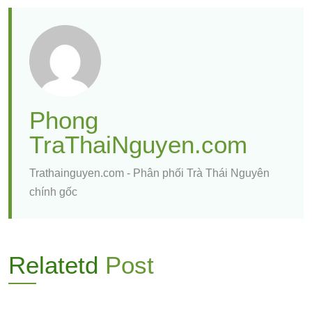
Phong
TraThaiNguyen.com
Trathainguyen.com - Phân phối Trà Thái Nguyên
chính gốc
Relatetd
Post