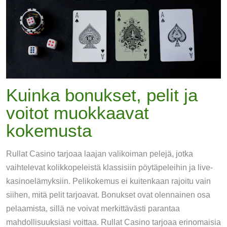
Kuinka bonukset, pelit ja
voitot muokkaavat
kokemusta
Rullat Casino tarjoaa laajan valikoiman pelejä, jotka
vaihtelevat kolikkopeleistä klassisiin pöytäpeleihin ja live-
kasinoelämyksiin. Pelikokemus ei kuitenkaan rajoitu vain
siihen, mitä pelit tarjoavat. Bonukset ovat olennainen osa
pelaamista, sillä ne voivat merkittävästi parantaa
mahdollisuuksiasi voittaa. Rullat Casino tarjoaa erinomaisia