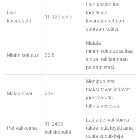
Live-kasino tuo
Live-
todellisen
Yli 120 peliä
kasinopelit
kasinotunnelman
suoraan kotiisi.
Matala
minimikotiutus auttaa
Minimikotiutus
20 €
sinua hallitsemaan
pelaamistasi.
Monipuoliset
maksutavat lisäävät
Maksutavat
25+
joustavuutta
tallettamisessa.
Laaja pelivalikoima
Yli 2400
Pelivalikoima
takaa, että löytät aina
kolikkopeliä
uusia suosikkeja.