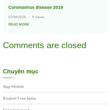
Coronavirus disease 2019
07/08/2026
9 Views
READ MORE
Comments are closed
Chuyên mục
App Mobile
Boabet Free Spins
Entertainment