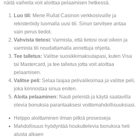
näitä vaiheita voit aloittaa pelaamisen hetkessä.
Luo tili:
Mene Rullat Casinon verkkosivuille ja
rekisteröidy luomalla uusi tili. Sinun tarvitsee antaa
vain perus tiedot.
Vahvista tietosi:
Varmista, että tietosi ovat oikein ja
varmista tili noudattamalla annettuja ohjeita.
Tee talletus:
Valitse suosikkimaksutapasi, kuten Visa
tai Mastercard, ja tee talletus jotta voit aloittaa
pelaamisen.
Valitse peli:
Selaa laajaa pelivalikoimaa ja valitse peli,
joka kiinnostaa sinua eniten.
Aloita pelaaminen:
Nauti peleistä ja käytä saatavilla
olevia bonuksia parantaaksesi voittomahdollisuuksiasi.
Helppo aloittaminen ilman pitkiä prosesseja
Mahdollisuus hyödyntää houkuttelevia bonuksia heti
alusta alkaen