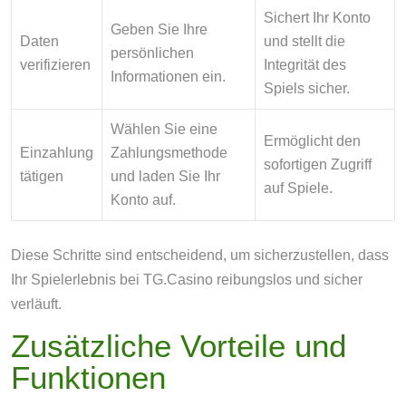
Sichert Ihr Konto
Geben Sie Ihre
Daten
und stellt die
persönlichen
verifizieren
Integrität des
Informationen ein.
Spiels sicher.
Wählen Sie eine
Ermöglicht den
Einzahlung
Zahlungsmethode
sofortigen Zugriff
tätigen
und laden Sie Ihr
auf Spiele.
Konto auf.
Diese Schritte sind entscheidend, um sicherzustellen, dass
Ihr Spielerlebnis bei TG.Casino reibungslos und sicher
verläuft.
Zusätzliche Vorteile und
Funktionen