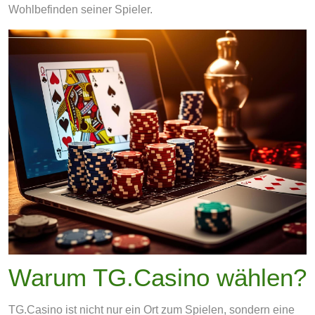
Wohlbefinden seiner Spieler.
Warum TG.Casino wählen?
TG.Casino ist nicht nur ein Ort zum Spielen, sondern eine