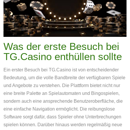
Was der erste Besuch bei
TG.Casino enthüllen sollte
Ein erster Besuch bei TG.Casino ist von entscheidender
Bedeutung, um die volle Bandbreite der verfügbaren Spiele
und Angebote zu verstehen. Die Plattform bietet nicht nur
eine breite Palette an Spielautomaten und Bingospielen,
sondern auch eine ansprechende Benutzeroberfläche, die
eine einfache Navigation ermöglicht. Die reibungslose
Software sorgt dafür, dass Spieler ohne Unterbrechungen
spielen können. Darüber hinaus werden regelmäßig neue