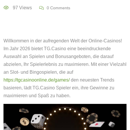
97 Views
0 Comments
Willkommen in der aufregenden Welt der Online-Casinos!
Im Jahr 2026 bietet TG.Casino eine beeindruckende
Auswahl an Spielen und Bonusangeboten, die darauf
abzielen, Ihr Spielerlebnis zu maximieren. Mit einer Vielzahl
an Slot- und Bingospielen, die auf
https://tgcasinoonline.de/games/
den neuesten Trends
basieren, lädt TG.Casino Spieler ein, ihre Gewinne zu
maximieren und Spaß zu haben.