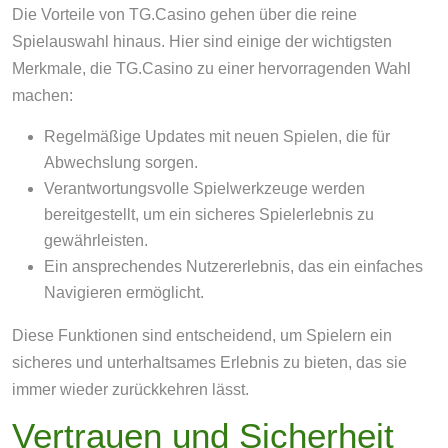
Die Vorteile von TG.Casino gehen über die reine
Spielauswahl hinaus. Hier sind einige der wichtigsten
Merkmale, die TG.Casino zu einer hervorragenden Wahl
machen:
Regelmäßige Updates mit neuen Spielen, die für
Abwechslung sorgen.
Verantwortungsvolle Spielwerkzeuge werden
bereitgestellt, um ein sicheres Spielerlebnis zu
gewährleisten.
Ein ansprechendes Nutzererlebnis, das ein einfaches
Navigieren ermöglicht.
Diese Funktionen sind entscheidend, um Spielern ein
sicheres und unterhaltsames Erlebnis zu bieten, das sie
immer wieder zurückkehren lässt.
Vertrauen und Sicherheit