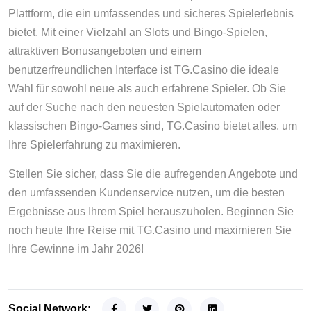
Plattform, die ein umfassendes und sicheres Spielerlebnis
bietet. Mit einer Vielzahl an Slots und Bingo-Spielen,
attraktiven Bonusangeboten und einem
benutzerfreundlichen Interface ist TG.Casino die ideale
Wahl für sowohl neue als auch erfahrene Spieler. Ob Sie
auf der Suche nach den neuesten Spielautomaten oder
klassischen Bingo-Games sind, TG.Casino bietet alles, um
Ihre Spielerfahrung zu maximieren.
Stellen Sie sicher, dass Sie die aufregenden Angebote und
den umfassenden Kundenservice nutzen, um die besten
Ergebnisse aus Ihrem Spiel herauszuholen. Beginnen Sie
noch heute Ihre Reise mit TG.Casino und maximieren Sie
Ihre Gewinne im Jahr 2026!
Social Network: