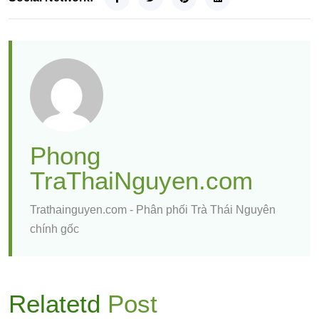
Phong
TraThaiNguyen.com
Trathainguyen.com - Phân phối Trà Thái Nguyên
chính gốc
Relatetd
Post