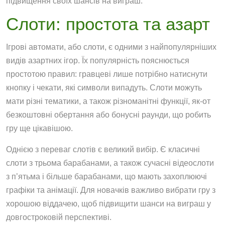
підвищення своїх шансів на виграш.
Слоти: простота та азарт
Ігрові автомати, або слоти, є одними з найпопулярніших
видів азартних ігор. Їх популярність пояснюється
простотою правил: гравцеві лише потрібно натиснути
кнопку і чекати, які символи випадуть. Слоти можуть
мати різні тематики, а також різноманітні функції, як-от
безкоштовні обертання або бонусні раунди, що робить
гру ще цікавішою.
Однією з переваг слотів є великий вибір. Є класичні
слоти з трьома барабанами, а також сучасні відеослоти
з п’ятьма і більше барабанами, що мають захоплюючі
графіки та анімації. Для новачків важливо вибрати гру з
хорошою віддачею, щоб підвищити шанси на виграш у
довгостроковій перспективі.