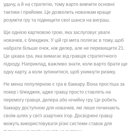
удачу, а й на стратегію, тому варто вивчити основні
тактики і прийоми. Це дозволить новачкам краще
розуміти гру та підвищити свої шанси на виграш.
Ще однією картковою грою, яка заслуговує уваги
новачків, є блекджек. У цій грі мета полягає в тому, щоб
набрати більше очок, ніж дилер, але не перевищити 21.
Це цікава гра, яка вимагає від гравців стратегічного
підходу. Наприклад, важливо знати, коли варто брати ще
одну карту, а коли зупинитися, щоб уникнути ризику.
Не менш популярною є гра в баккару. Вона простіша за
покер і блекджек, адже гравці просто ставлять на
перемогу гравця, дилера або нічийну гру. Це робить
баккару доступною для новачків, які лише починають
своїм шлях у світі азартних ігор. Досвідчені гравці
можуть використовувати різні системи ставок для