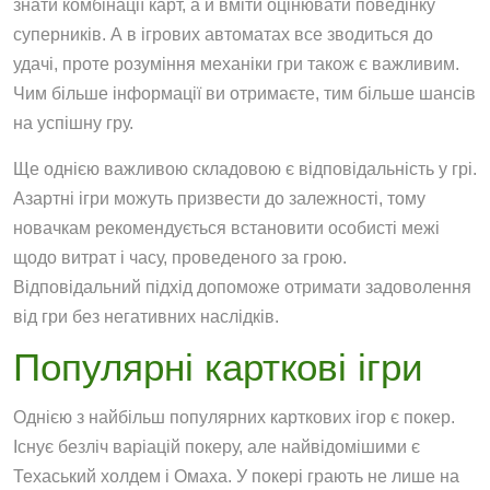
знати комбінації карт, а й вміти оцінювати поведінку
суперників. А в ігрових автоматах все зводиться до
удачі, проте розуміння механіки гри також є важливим.
Чим більше інформації ви отримаєте, тим більше шансів
на успішну гру.
Ще однією важливою складовою є відповідальність у грі.
Азартні ігри можуть призвести до залежності, тому
новачкам рекомендується встановити особисті межі
щодо витрат і часу, проведеного за грою.
Відповідальний підхід допоможе отримати задоволення
від гри без негативних наслідків.
Популярні карткові ігри
Однією з найбільш популярних карткових ігор є покер.
Існує безліч варіацій покеру, але найвідомішими є
Техаський холдем і Омаха. У покері грають не лише на