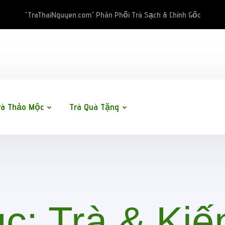
"TraThaiNguyen.com" Phân Phối Trà Sạch & Chính Gốc
rà Thảo Mộc
Trà Quà Tặng
ục:
Trà & Kiế