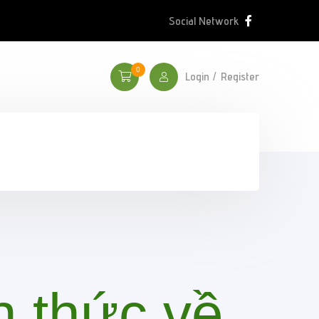
Social Network
0
Login
Register
n thức về