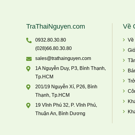
TraThaiNguyen.com
Về 
0932.80.30.80
Về
(028)66.80.30.80
Giớ
sales@trathainguyen.com
Tầ
1A Nguyễn Duy, P3, Bình Thạnh,
Bán
Tp.HCM
Trở
201/19 Nguyễn Xí, P26, Bình
Côn
Thạnh, Tp.HCM
Khá
19 Vĩnh Phú 32, P. Vĩnh Phú,
Khá
Thuận An, Bình Dương