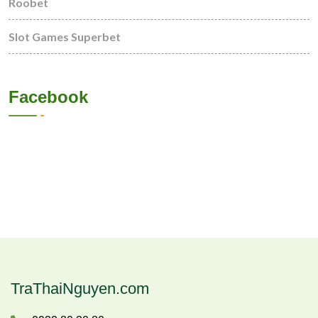
Roobet
Slot Games Superbet
Facebook
TraThaiNguyen.com