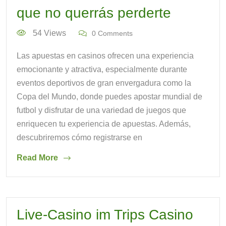
que no querrás perderte
54 Views
0 Comments
Las apuestas en casinos ofrecen una experiencia
emocionante y atractiva, especialmente durante
eventos deportivos de gran envergadura como la
Copa del Mundo, donde puedes apostar mundial de
futbol y disfrutar de una variedad de juegos que
enriquecen tu experiencia de apuestas. Además,
descubriremos cómo registrarse en
Read More
Live-Casino im Trips Casino