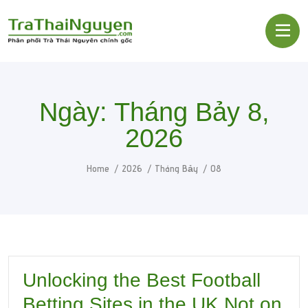
Ngày:
Tháng Bảy 8,
2026
Home
2026
Tháng Bảy
08
Unlocking the Best Football
Betting Sites in the UK Not on